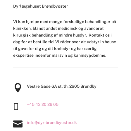
Dyrlægehuset Brøndbyøster
​Vi kan hjælpe med mange forskellige behandlinger på
klinikken, blandt andet medicinsk og avanceret
kirurgisk behandling af mindre husdyr. Kontakt os i
dag for at bestille tid. Vi råder over alt udstyr in house
til gavn for dig og dit kæledyr og har særlig
ekspertise indenfor marsvin og kaninsygdomme.

Vestre Gade
6A st. th. 2605
Brøndby

+45 43 20 26 05

info@dyr-brondbyoster.dk