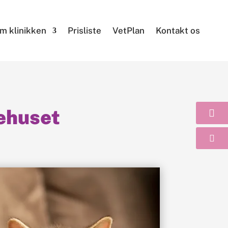
m klinikken
Prisliste
VetPlan
Kontakt os
ehuset

