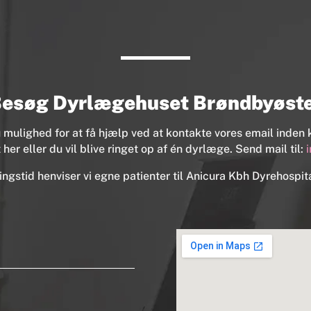
esøg Dyrlægehuset Brøndbyøst
 mulighed for at få hjælp ved at kontakte vores email inden k
her eller du vil blive ringet op af én dyrlæge. Send mail til:
ngstid henviser vi egne patienter til Anicura Kbh Dyrehospita