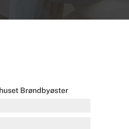
43 20 26 05
ehuset Brøndbyøster