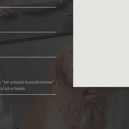
ve "før arbejde konsultationer"
kal på arbejde.