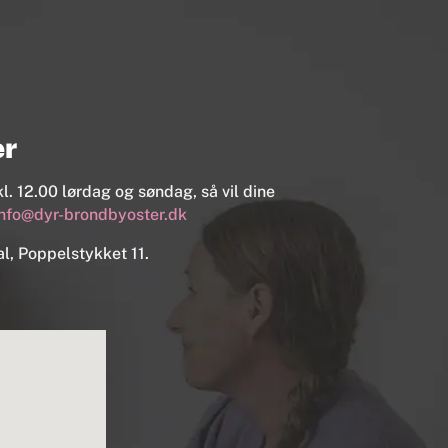
er
l. 12.00 lørdag og søndag, så vil dine
info@dyr-brondbyoster.dk
l, Poppelstykket 11.