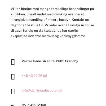
​Vi kan hjælpe med mange forskellige behandlinger på
klinikken, blandt andet medicinsk og avanceret
kirurgisk behandling af mindre husdyr. Kontakt os i
dag for at bestille tid. Vi råder over alt udstyr in house
til gavn for dig og dit kæledyr og har særlig
ekspertise indenfor marsvin og kaninsygdomme.

Vestre Gade
6A st. th. 2605
Brøndby

+45 43 20 26 05

info@dyr-brondbyoster.dk
CVR:
42912360